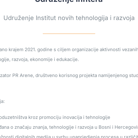
Udruženje Institut novih tehnologija i razvoja
no krajem 2021. godine s ciljem organizacije aktivnosti vezani
ogije, razvoja, ekonomije i edukacije.
izator PR Arene, društveno korisnog projekta namijenjenog stud
ja:
oduzetništva kroz promociju inovacija i tehnologije
đana o značaju znanja, tehnologije i razvoja u Bosni i Hercegovi
važnosti digitalnih medija u svrhu unaprjedjenja procesa u razli