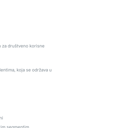
h za društveno korisne
entima, koja se održava u
ni
čitim segmentim