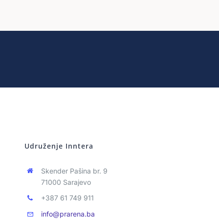
Udruženje Inntera
Skender Pašina br. 9
71000 Sarajevo
+387 61 749 911
info@prarena.ba